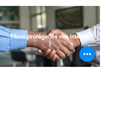
Nous protégeons vos intérêts
!
Liens importants
Menu
Documents
IDD/AssurMiFID - Règles de conduite
RGPD - Déclaration de confidentialité
SFDR - Politique de développement durable
Procédure IDD/Réclamation
Accueil