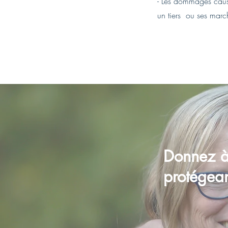
- Les dommages caus
un tiers
ou ses marc
Donnez à 
protégea