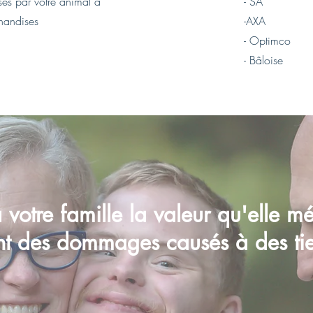
és par votre animal à
- SA
handises
-AXA
- Optimco
- Bâloise
votre famille la valeur qu'elle mé
nt des dommages causés à des ti