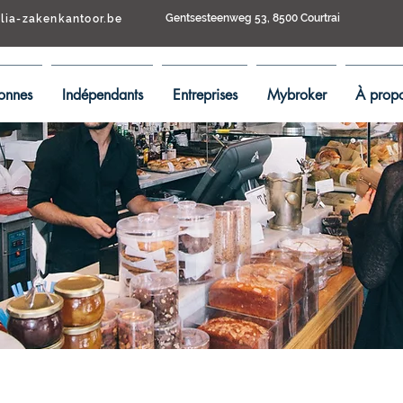
Gentsesteenweg 53, 8500 Courtrai
llia-zakenkantoor.be
onnes
Indépendants
Entreprises
Mybroker
À propo