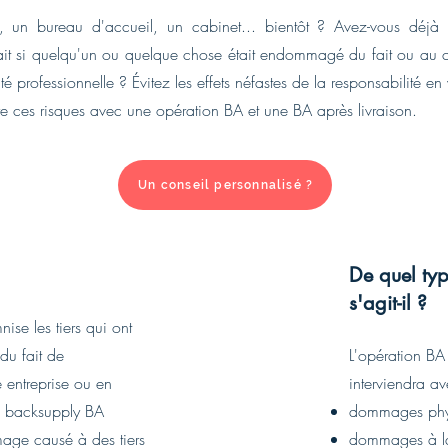
, un bureau d'accueil, un cabinet... bientôt ? Avez-vous déjà
rait si quelqu'un ou quelque chose était endommagé du fait ou au 
ité professionnelle ? Évitez les effets néfastes de la responsabilité en
re ces risques avec une opération BA et une BA après livraison.
Un conseil personnalisé ?
De quel t
s'agit-il ?
ise les tiers qui ont
u fait de
L'opération BA
e entreprise ou en
interviendra av
Le backsupply BA
dommages phy
age causé à des tiers
dommages à la