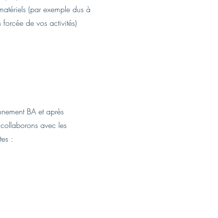
tériels (par exemple dus à
n forcée de vos activités)
onnement BA et après
 collaborons avec les
tes :