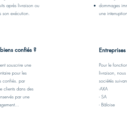
its après livraison ou
dommages imma
ès son exécution.
une interruptio
 biens confiés ?
Entreprises
nt souscrire une
Pour le foncti
taire pour les
livraison, nous
 confiés. par
sociétés suivan
e clients dans des
-AXA
nservés par une
- SA
agement...
- Bâloise