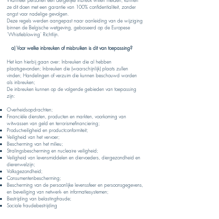
Wanneer personen een dergelijke inbreuk willen melden, kunnen
ze dit doen met een garantie van 100% confidentialiteit, zonder
angst voor nadelige gevolgen.
Deze regels werden aangepast naar aanleiding van de wijziging
binnen de Belgische wetgeving, gebaseerd op de Europese
‘Whistleblowing’ Richtlijn.
a) Voor welke inbreuken of misbruiken is dit van toepassing?
Het kan hierbij gaan over: Inbreuken die al hebben
plaatsgevonden; Inbreuken die (waarschijnlijk) plaats zullen
vinden; Handelingen of verzuim die kunnen beschouwd worden
als inbreuken;
De inbreuken kunnen op de volgende gebieden van toepassing
zijn:
Overheidsopdrachten;
Financiële diensten, producten en markten, voorkoming van
witwassen van geld en terrorismefinanciering;
Productveiligheid en productconformiteit;
Veiligheid van het vervoer;
Bescherming van het milieu;
Stralingsbescherming en nucleaire veiligheid;
Veiligheid van levensmiddelen en diervoeders, diergezondheid en
dierenwelzijn;
Volksgezondheid;
Consumentenbescherming;
Bescherming van de persoonlijke levenssfeer en persoonsgegevens,
en beveiliging van netwerk- en informatiesystemen;
Bestrijding van belastingfraude;
Sociale fraudebestrijding