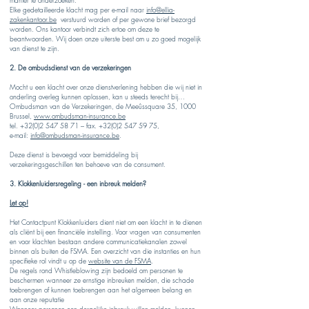
manier te onderzoeken.
Elke gedetailleerde klacht mag per e-mail naar
info@ellia-
zakenkantoor.be
verstuurd worden of per gewone brief bezorgd
worden. Ons kantoor verbindt zich ertoe om deze te
beantwoorden. Wij doen onze uiterste best om u zo goed mogelijk
van dienst te zijn.
2. De ombudsdienst van de verzekeringen
Mocht u een klacht over onze dienstverlening hebben die wij niet in
onderling overleg kunnen oplossen, kan u steeds terecht bij…
Ombudsman van de Verzekeringen, de Meeûssquare 35, 1000
Brussel,
www.ombudsman-insurance.be
tel. +32(0)2 547 58 71 – fax. +32(0)2 547 59 75,
e-mail:
info@ombudsman-insurance.be
.
Deze dienst is bevoegd voor bemiddeling bij
verzekeringsgeschillen ten behoeve van de consument.
3.
Klokkenluidersregeling - een inbreuk melden?
Let op!
Het Contactpunt Klokkenluiders dient niet om een klacht in te dienen
als cliënt bij een financiële instelling. Voor vragen van consumenten
en voor klachten bestaan andere communicatiekanalen zowel
binnen als buiten de FSMA. Een overzicht van die instanties en hun
specifieke rol vindt u op de
website van de FSMA
.
De regels rond Whistleblowing zijn bedoeld om personen te
beschermen wanneer ze ernstige inbreuken melden, die schade
toebrengen of kunnen toebrengen aan het algemeen belang en
aan onze reputatie