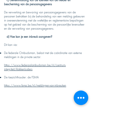
c) Geheimhouding van de identiteit van de melder en
bescherming van de persoonsgegevens​
De verwerking en bewaring van persoonsgegevens van de
personen betrokken bij de behandeling van een melding gebeuren
in overeenstemming met de wettelijke en reglementaire bepalingen
op het gebied van de bescherming van de persoonlijke levenssfeer
en de verwerking van persoonsgegevens.
d) Hoe kan je een inbreuk aangeven?
Dit kan via:
De federale Ombudsman, belast met de coördinatie van externe
meldingen in de private sector:
​https://www.federaalombudsman.be/nl/centrum-
integriteit/klokkenluiders
De toezichthouder: de FSMA
https://www.fsma.be/nl/meldingen-van-inbreuken