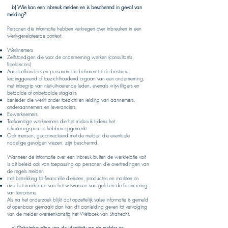
b) Wie kan een inbreuk melden en is beschermd in geval van
melding?
Personen die informatie hebben verkregen over inbreuken in een
werk-gerelateerde context:
Werknemers
Zelfstandigen die voor de onderneming werken (consultants,
freelancers)
Aandeelhouders en personen die behoren tot de bestuurs-,
leidinggevend of toezichthoudend orgaan van een onderneming,
met inbegrip van niet-uitvoerende leden, evenals vrijwilligers en
betaalde of onbetaalde stagiairs
Eenieder die werkt onder toezicht en leiding van aannemers,
onderaannemers en leveranciers
Ex-werknemers
Toekomstige werknemers die het misbruik tijdens het
rekruteringsproces hebben opgemerkt
Ook mensen, geconnecteerd met de melder, die eventuele
nadelige gevolgen vrezen, zijn beschermd.
Wanneer de informatie over een inbreuk buiten de werkrelatie valt
is dit beleid ook van toepassing op personen die overtredingen van
de regels melden
met betrekking tot financiële diensten, producten en markten en
over het voorkomen van het witwassen van geld en de financiering
van terrorisme
Als na het onderzoek blijkt dat opzettelijk valse informatie is gemeld
of openbaar gemaakt dan kan dit aanleiding geven tot vervolging
van de melder overeenkomstig het Wetboek van Strafrecht.