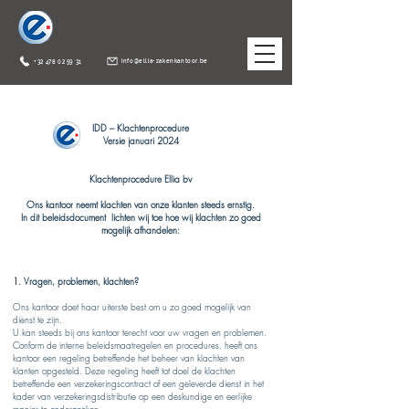
info@ellia-zakenkantoor.be
+32 478 02 59 31
IDD – Klachtenprocedure
Versie januari 2024
Klachtenprocedure Ellia bv
Ons kantoor neemt klachten van onze klanten steeds ernstig.
In dit beleidsdocument lichten wij toe hoe wij klachten zo goed
mogelijk afhandelen
:
1. Vragen, problemen, klachten?
Ons kantoor doet haar uiterste best om u zo goed mogelijk van
dienst te zijn.
U kan steeds bij ons kantoor terecht voor uw vragen en problemen.
Conform de interne beleidsmaatregelen en procedures, heeft ons
kantoor een regeling betreffende het beheer van klachten van
klanten opgesteld. Deze regeling heeft tot doel de klachten
betreffende een verzekeringscontract of een geleverde dienst in het
kader van verzekeringsdistributie op een deskundige en eerlijke