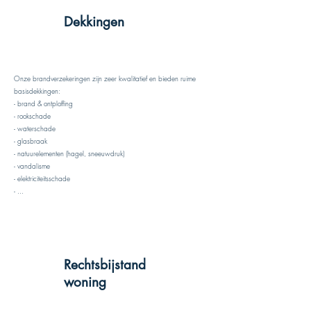
Dekkingen
Onze brandverzekeringen zijn zeer kwalitatief en bieden ruime
basisdekkingen:
- brand & ontploffing
- rookschade
- waterschade
- glasbraak
- natuurelementen (hagel, sneeuwdruk)
- vandalisme
- elektriciteitsschade
- ...
Rechtsbijstand
woning