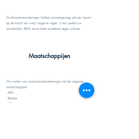
De klimaatsveranderingen hebben jammergenoeg ook een impact
op de kracht van wind, hagel en regen. U kan perfect uw
tuinmeubilair, BBQ, terras laten verzekeren tegen schade.
Maatschappijen
Wij werken voor onze brandverzekeringen met de volgende
maatschappijen:
- AXA
- Baloise
- AG
- Optimco