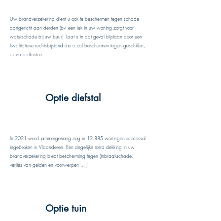
Uw brandverzekering dient u ook te beschermen tegen schade
aangericht aan derden (bv. een lek in uw woning zorgt voor
waterschade bij uw buur). Laat u in dat geval bijstaan door een
kwalitatieve rechtsbijstand die u zal beschermen tegen geschillen,
advocaatkosten ...
Optie diefstal
In 2021 werd jammergenoeg nog in 12.885 woningen succesvol
ingebroken in Vlaanderen. Een degelijke extra dekking in uw
brandverzekering biedt bescherming tegen (inbraakschade,
verlies van gelden en voorwerpen ... ).
Optie tuin