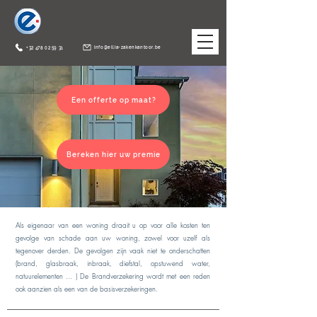
info@ellia-zakenkantoor.be
+32 478 02 59 31
Een offerte op maat?
Bereken hier uw premie
Als eigenaar van een woning draait u op voor alle kosten ten
gevolge van schade aan uw woning, zowel voor uzelf als
tegenover derden. De gevolgen zijn vaak niet te onderschatten
(brand, glasbraak, inbraak, diefstal, opstuwend water,
natuurelementen ... ) De Brandverzekering wordt met een reden
ook aanzien als een van de basisverzekeringen.