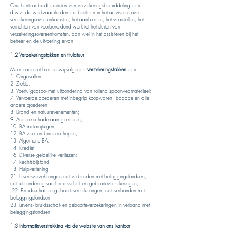
Ons kantoor biedt diensten van verzekeringsbemiddeling aan,
d.w.z. de werkzaamheden die bestaan in het adviseren over
verzekeringsovereenkomsten, het aanbieden, het voorstellen, het
verrichten van voorbereidend werk tot het sluiten van
verzekeringsovereenkomsten, dan wel in het assisteren bij het
beheer en de uitvoering ervan.
1.2 Verzekeringstakken en titulatuur
Meer concreet bieden wij volgende
verzekeringstakken
aan:
1: Ongevallen;
2: Ziekte;
3: Voertuigcasco- met uitzondering van rollend spoorwegmaterieel;
7: Vervoerde goederen met inbegrip koopwaren, bagage en alle
andere goederen;
8: Brand en natuurevenementen;
9: Andere schade aan goederen;
10: BA motorrijtuigen;
12: BA zee- en binnenschepen;
13: Algemene BA;
14: Krediet;
16: Diverse geldelijke verliezen;
17: Rechtsbijstand;
18: Hulpverlening;
21: Levensverzekeringen niet verbonden met beleggingsfondsen,
met uitzondering van bruidsschat- en geboorteverzekeringen;
22: Bruidsschat- en geboorteverzekeringen, niet verbonden met
beleggingsfondsen;
23: Levens- bruidsschat- en geboorteverzekeringen in verband met
beleggingsfondsen;
1.3 Informatieverstrekking via de website van ons kantoor