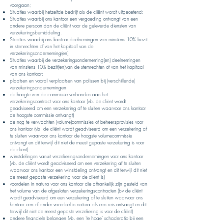
voorgaan;
Situaties waarbij hetzelfde bedrijf als de cliënt wordt uitgeoefend;
Situaties waarbij ons kantoor een vergoeding ontvangt van een
andere persoon dan de cliënt voor de geleverde diensten van
verzekeringsbemiddeling.
Situaties waarbij ons kantoor deelnemingen van minstens 10% bezit
in stemrechten of van het kapitaal van de
verzekeringsonderneming(en);
Situaties waarbij de verzekeringsonderneming(en) deelnemingen
van minstens 10% bezit(ten)van de stemrechten of van het kapitaal
van ons kantoor;
plaatsen en vooral verplaatsen van polissen bij (verschillende)
verzekeringsondernemingen
de hoogte van de commissie verbonden aan het
verzekeringscontract voor ons kantoor (vb. de cliënt wordt
geadviseerd om een verzekering af te sluiten waarvoor ons kantoor
de hoogste commissie ontvangt)
de nog te verwachten (volume)commissies of beheersprovisies voor
ons kantoor (vb. de cliënt wordt geadviseerd om een verzekering af
te sluiten waarvoor ons kantoor de hoogste volumecommissie
ontvangt en dit terwijl dit niet de meest gepaste verzekering is voor
de cliënt)
winstdelingen vanuit verzekeringsondernemingen voor ons kantoor
(vb. de cliënt wordt geadviseerd om een verzekering af te sluiten
waarvoor ons kantoor een winstdeling ontvangt en dit terwijl dit niet
de meest gepaste verzekering voor de cliënt is)
voordelen in natura voor ons kantoor die afhankelijk zijn gesteld van
het volume van de afgesloten verzekeringscontracten (bv de cliënt
wordt geadviseerd om een verzekering af te sluiten waarvoor ons
kantoor een of ander voordeel in natura als een reis ontvangt en dit
terwijl dit niet de meest gepaste verzekering is voor de cliënt)
andere financiële belangen (vb. een 'te hoge' schaderatio bij een