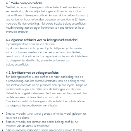
4.3 Welke belangenconflicten
Met het oog op ons belangenconflictenbeleid heeft ons kantoor in
een eerste stap de mogelijke belangenconflicten in ons kantoor
geïdentificeerd. Belangenconflicten kunnen zich voordoen tussen (1)
ons kantoor en haar verbonden personen en een klant of (2) tussen
meerdere klanten onderling. Het beleid inzake belangenconflicten
houdt rekening met de eigen kenmerken van ons kantoor en haar
eventuele structuur.
4.4 Algemeen richtkader voor het belangenconflictenbeleid
Loyauteitsplicht ten aanzien van de cliënt
Opdat ons kantoor zich op een loyale, billijke en professionele
wijze zou kunnen inzetten voor de belangen van zijn cliënteel,
neemt ons kantoor al de nodige organisatorische en administratieve
maatregelen ter identificatie, preventie en beheer van
belangenconflicten.
4.5. Identificatie van de belangenconflicten
Een belangenconflict is een conflict dat naar aanleiding van de
dienstverlening aan het cliënteel ontstaat tussen de belangen van
ons kantoor enerzijds en de plicht om zich op een loyale, billijke en
professionele wijze in te zetten voor de belangen van de cliënt.
Hetzelfde is mogelijk indien een cliënt zou worden bevoordeeld ten
nadele van een andere cliënt van ons kantoor.
Ons kantoor toetst zijn belangenconflictenbeleid ten minste af aan
de volgende typevoorbeelden van situaties:
Situaties waarbij winst wordt gemaakt of verlies wordt geleden ten
koste van de cliënt;
Situaties waarbij ons kantoor een ander belang heeft bij het
resultaat van de dienst of transactie;
Situaties met een financiële drijfveer om andere cliënten te laten