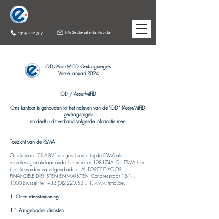
info@ellia-zakenkantoor.be
+32 478 02 59 31
IDD/
AssurMiFID
Gedragsregels
Versie januari 2024
IDD /
AssurMiFID
Ons kantoor is gehouden tot het naleven van de "IDD” (AssurMiFID)
gedragsregels
en deelt u dit verband volgende informatie mee:
Toezicht van de FSMA
Ons kantoor “ELLIA-BV” is ingeschreven bij de FSMA als
verzekeringsmakelaar onder het nummer 108174A. De FSMA kan
bereikt worden via volgend adres: AUTORITEIT VOOR
FINANCIELE DIENSTEN EN MARKTEN, Congresstraat 12-14,
1000 Brussel, tel.
+32 (0)2 220.52 .11
,
www.fsma.be
.
1. Onze dienstverlening
1.1 Aangeboden diensten