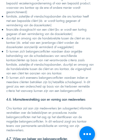
bepaald verzekeringsonderneming of voor een bepaald product,
waarvoor ons kantoor op de ene of andere manier wordt
gesanctioneerd)
familiale, zakelijke of vriendschapsbanden die ons kantoor heeft
met een bepaalde cliënt (vb. er wordt korting gegeven of
vermindering van de dossierkosten)
financiële draagkracht van een cliënt (bv. er wordt een korting
gegeven of een vermindering van de dossierkosten)
duurtijd en omvang van de handelsrelatie tussen de cliënt en ons
kantoor (vb. enkel voor een jarenlange cliënt worden de
dossierkosten aanzienlijk verminderd of weggelaten)
Er kunnen zich belangenconflicten voordoen door ongelijke
behandeling van de schadedossiers van verschillende
kantoorcliënten op basis van niet verantwoorde criteria zoals
familiale, zakelijke of vriendschapsbanden, duurtijd en omvang van
de handelsrelatie tussen de cliënt en ons kantoor, de vrijgevigheid
van een cliënt ten aanzien van ons kantoor.
Er kunnen zich eveneens belangenconflicten voordoen indien er
meerdere cliënten betrokken zijn bij hetzelfde schadegeval. In dit
geval zou een onderscheid op basis van de hierboven vermelde
criteria het voorwerp kunnen zijn van een belangenconflict.
4.6. Informatieverstrekking aan en vorming aan medewerkers
Ons kantoor zal aan zijn medewerkers (en subagenten) informatie
verstrekken over de beleidslijnen en procedures inzake
belangenconflicten met het oog op het identificeren van de
mogelijke belangenconflicten. In dit verband zorgt ons kantoor
tevens voor permanente sensibilisatie en vorming van zijn
medewerkers.
4.7. Wijze van beheer van belangenconflicten