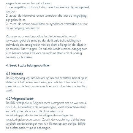
volgende voorwaarden zal voldoen:
1. de vergelijking zal zinvol zijn, correct en evenwichtig voorgesteld
worden;
2. ze zal de informatiebronnen vermelden die voor de vergelijking
zijn gebruikt; en,
3. ze zal de voornaamste feiten en hypothesen vermelden die voor
de vergelijking gebruikt zijn.
Wanneer naar een bepaalde fiscale behandeling wordt
verwezen, geldt als principe dat de fiscale behandeling van
individuele omstandigheden van de cliënt afhangt en dat deze in
de toekomst kan wijzigen. Dit zal ook steeds worden aangegeven.
Ons kantoor neemt zich voor om reclame steeds als dusdanig
herkenbaar te maken.
4. Beleid inzake belangenconflicten
4.1 Informatie
De regelgeving legt ons kantoor op om een schriftelijk beleid op te
stellen voor het beheer van belangenconflicten. Hieronder kan u
meer informatie terugvinden over hoe ons kantoor hieraan invulling
geeft.
4.2 Wetgevend kader
De IDD-richtlijn die in Belgisch recht is omgezet met de wet van 4
april 2014 betreffende de verzekeringen, voert informatievereisten
en gedragsregels in voor alle distributeurs van
verzekeringsproducten (verzekeringsondernemingen en
verzekeringstussenpersonen). Zo zijn de verzekeringsdistributeurs
verplicht om de belangen van hun klanten op een eerlijke, billijke
en professionele wijze te behartigen.