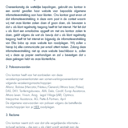
Overeenkomstig de wettelijke bepalingen, gebruikt ons kantoor in
een aantal gevallen haar website voor bepaalde algemene
informatieverstrekking aan haar klanten. Ons kantoor gaat ervan uit
dat informatieverstrekking in deze vorm past in de context waarin
wij met onze klanten zaken doen of gaan doen, als bewezen is
dat u als klant regelmatig toegang heeft tot het internet. Het feit dat
u als klant een e-mailadres opgeeft om met ons kantoor zaken te
doen, geldt volgens de wet als bewijs dat u als klant regelmatig
toegang heeft tot het internet en bijgevolg de informatieverstrekking
van Ellia bvba op onze website kan raadplegen. Wij zullen u
hierop bij elke communicatie per e-mail attent maken. Zolang deze
informatieverstrekking niet op onze website beschikbaar is, zullen
wij u deze op papier overhandigen en zal u bevestigen dat u
deze gekregen hebt via onze klantenfiche.
2. Polisvoorwaarden
Ons kantoor heeft voor het aanbieden van deze
verzekeringsovereenkomsten een samenwerkingsovereenkomst met
volgende verzekeringsmaatschappijen:
Allianz, Baloise (Mercator/Nateus/Generali/Athora boar/Fidea),
DAS, DKV, Tariferingsbureau, AXA, Dela, Cardif, Europ Assistance,
Athora Leven, Vivium, Arag, Legal Village (LAR), Optimco,
Interpartner Assistance, AG, Piette & Partners, April
De algemene voorwaarden van polissen volgens de betreffende
maatschappijen kan je
HIER
raadplegen.
3. Reclame
Ons kantoor neemt zich voor dat alle vergelijkende informatie –
inclusief reclame – die aan u als cliënt wordt verstrekt aan de